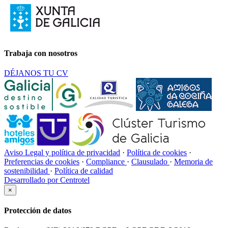
Trabaja con nosotros
DÉJANOS TU CV
Aviso Legal y política de privacidad
·
Política de cookies
·
Preferencias de cookies
·
Compliance
·
Clausulado
·
Memoria de
sostenibilidad
·
Política de calidad
Desarrollado por Centrotel
×
Protección de datos