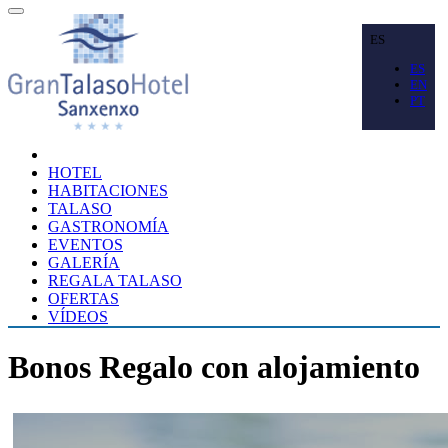
ES
ES
EN
PT
HOTEL
HABITACIONES
TALASO
GASTRONOMÍA
EVENTOS
GALERÍA
REGALA TALASO
OFERTAS
VÍDEOS
Bonos Regalo con alojamiento