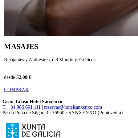
MASAJES
Relajantes y Anti-estrés, del Mundo y Estéticos.
desde
52,00 €
COMPRAR
Gran Talaso Hotel Sanxenxo
T. +34 986 691 111
|
reservas@hotelsanxenxo.com
Paseo Praia de Silgar, 3 · 36960 · SANXENXO (Pontevedra)