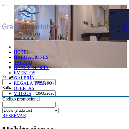
ES
ES
EN
PT
HOTEL
HABITACIONES
TALASO
GASTRONOMÍA
EVENTOS
Entrada
GALERÍA
REGALA TALASO
Salida
OFERTAS
VÍDEOS
Código promocional
RESERVAR