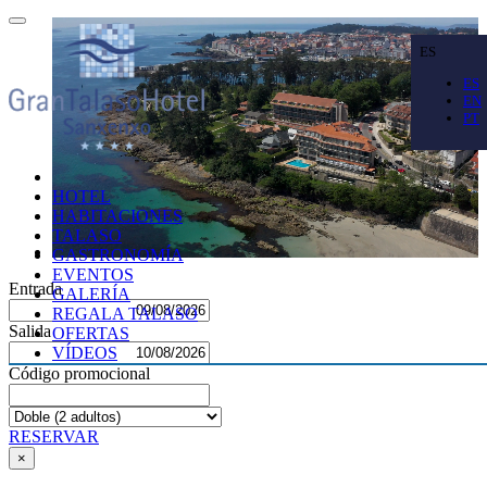
ES
ES
EN
PT
HOTEL
HABITACIONES
TALASO
GASTRONOMÍA
EVENTOS
Entrada
GALERÍA
REGALA TALASO
Salida
OFERTAS
VÍDEOS
Código promocional
RESERVAR
×