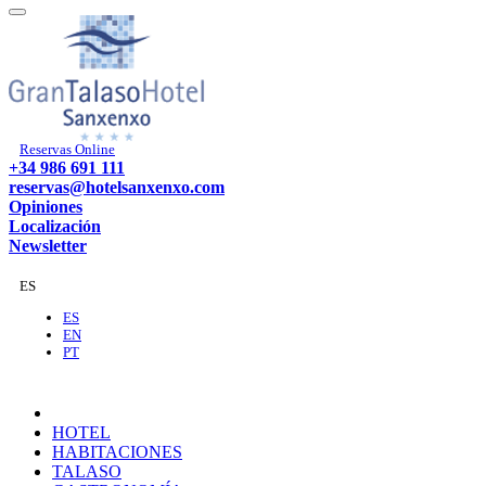
Reservas Online
+34 986 691 111
reservas@hotelsanxenxo.com
Opiniones
Localización
Newsletter
ES
ES
EN
PT
HOTEL
HABITACIONES
TALASO