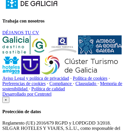
Trabaja con nosotros
DÉJANOS TU CV
Aviso Legal y política de privacidad
·
Política de cookies
·
Preferencias de cookies
·
Compliance
·
Clausulado
·
Memoria de
sostenibilidad
·
Política de calidad
Desarrollado por Centrotel
×
Protección de datos
Reglamento (UE) 2016/679 RGPD y LOPDGDD 3/2018.
SILGAR HOTELES Y VIAJES, S.L.U., como responsable del