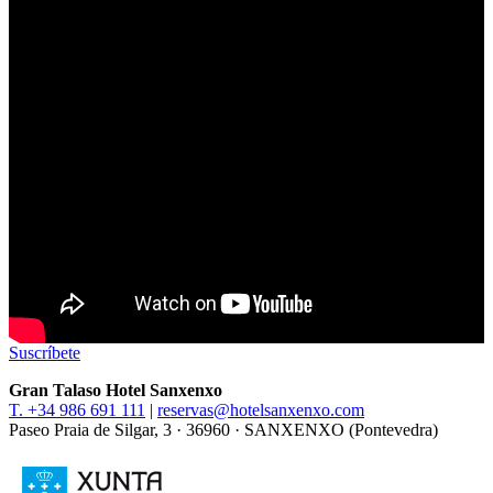
Suscríbete
Gran Talaso Hotel Sanxenxo
T. +34 986 691 111
|
reservas@hotelsanxenxo.com
Paseo Praia de Silgar, 3 · 36960 · SANXENXO (Pontevedra)