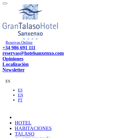
Reservas Online
+34 986 691 111
reservas@hotelsanxenxo.com
Opiniones
Localización
Newsletter
ES
ES
EN
PT
HOTEL
HABITACIONES
TALASO